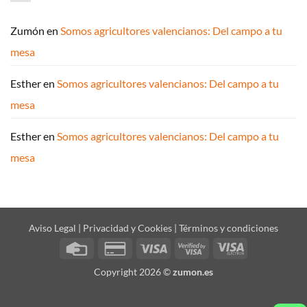
Zumón
en
Somos agricultores valencianos: Del campo a tu
mesa
Esther
en
Somos agricultores valencianos: Del campo a tu
mesa
Esther
en
Somos agricultores valencianos: Del campo a tu
mesa
Aviso Legal | Privacidad y Cookies
|
Términos y condiciones
Credit
Credit
Visa
Visa
Visa
Card
Card
2
Electron
Copyright 2026 ©
zumon.es
2