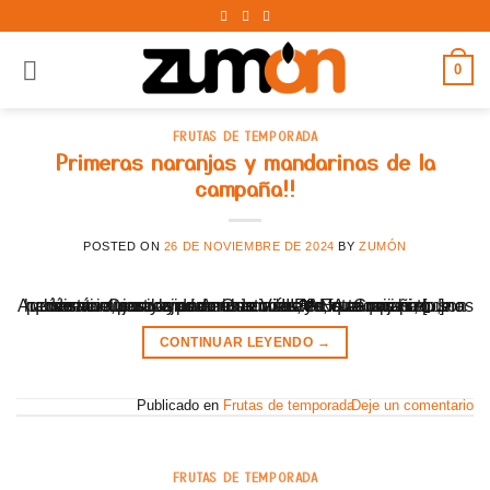
0
FRUTAS DE TEMPORADA
Primeras naranjas y mandarinas de la
campaña!!
POSTED ON
26 DE NOVIEMBRE DE 2024
BY
ZUMÓN
Aquí están nuestros primeros envíos de la campaña🍊, nos habéis vuelto a ilusionar. Gracias!!! 🧡 Estas cajas no son de naranjas y mandarinas como en cualquier otro comercio, son cajas con historias, es fruta con piel de persona... Como la de Ana de Vizcaya, que nos hizo una donativo para ayudarnos con la DANA. Gracias, [...]
CONTINUAR LEYENDO
→
Publicado en
Frutas de temporada
Deje un comentario
FRUTAS DE TEMPORADA