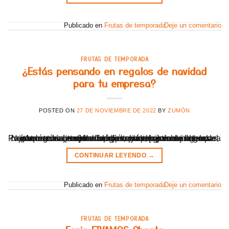
Publicado en
Frutas de temporada
Deje un comentario
FRUTAS DE TEMPORADA
¿Estás pensando en regalos de navidad
para tu empresa?
POSTED ON
27 DE NOVIEMBRE DE 2022
BY
ZUMÓN
Aquí te hacemos una propuesta cargada de sabor Preparamos cajitas de naranjas, mandarinas o mixtas para que regales puro sabor a tus clientes y trabajadores. Nuestros cítricos son ecológicos y los hacemos llegar del árbol a casa en 24h. También podemos incluir en las cajitas material corporativo de tu empresa como agendas, tarjeta de felicitación, [...]
CONTINUAR LEYENDO
→
Publicado en
Frutas de temporada
Deje un comentario
FRUTAS DE TEMPORADA