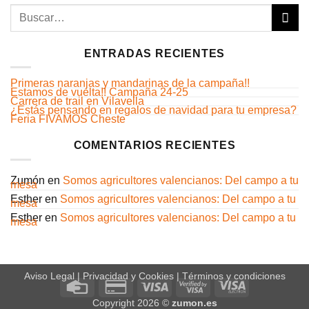
ENTRADAS RECIENTES
Primeras naranjas y mandarinas de la campaña!!
Estamos de vuelta!! Campaña 24-25
Carrera de trail en Vilavella
¿Estás pensando en regalos de navidad para tu empresa?
Feria FIVAMOS Cheste
COMENTARIOS RECIENTES
Zumón
en
Somos agricultores valencianos: Del campo a tu
mesa
Esther
en
Somos agricultores valencianos: Del campo a tu
mesa
Esther
en
Somos agricultores valencianos: Del campo a tu
mesa
Aviso Legal | Privacidad y Cookies
|
Términos y condiciones
Credit Card
Credit Card 2
Visa
Visa 2
Visa Electron
Copyright 2026 ©
zumon.es