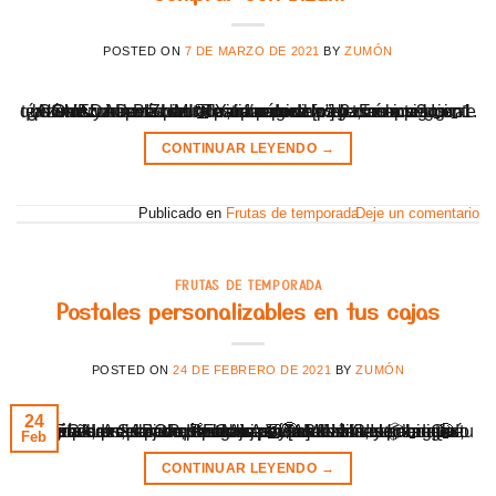
POSTED ON
7 DE MARZO DE 2021
BY
ZUMÓN
¡NOVEDAD BIZUM!👏 Ya puedes hacer tu compra con bizum📞 a través de nuestra página web zumon.es🍊🍊 ¿Cómo funciona bizum para comercio electrónico? Igual que el bizum personal. Te indicamos los pasos a seguir: 1. Selecciona bizum como forma de pago, acepta los términos y haz clic en “Realizar pedido”: 2. En la siguiente pantalla, introduce [...]
CONTINUAR LEYENDO
→
Publicado en
Frutas de temporada
Deje un comentario
FRUTAS DE TEMPORADA
Postales personalizables en tus cajas
POSTED ON
24 DE FEBRERO DE 2021
BY
ZUMÓN
24
REGALA SABOR, REGALA VITAMINA C!! Un regalo original, una cajita de naranjas y mandarinas📦🍊. Qué alegría da recibir un 🎁regalo así saludable, y sobre todo qué placer el poder saborear fruta recién colectada🤤. Hemos preparado postales personalizables para que puedas dedicar unas palabras a tus familiares, amigos, compañeros, seres queridos…👏🤭 Puedes escribirnos tu mensaje por [...]
Feb
CONTINUAR LEYENDO
→