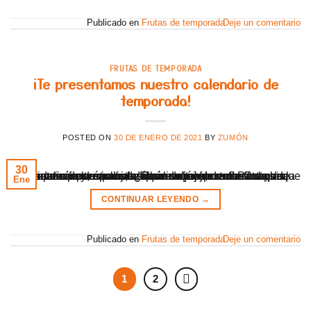
Publicado en
Frutas de temporada
Deje un comentario
FRUTAS DE TEMPORADA
¡Te presentamos nuestro calendario de
temporada!
POSTED ON
30 DE ENERO DE 2021
BY
ZUMÓN
30
Calendario de temporada En zumon vendemos solo lo que nosotros producimos, así que solo ofrecemos frutas de temporada y recolectadas en su mejor momento para garantizar puro sabor. ¿Cuándo recolectamos caquis, mandarinas, naranjas, albaricoques, uva? Para que conozcáis la época de recolección de cada fruta, os explicamos nuestro calendario de temporada: Cuando la fruta aparece [...]
Ene
CONTINUAR LEYENDO
→
Publicado en
Frutas de temporada
Deje un comentario
1
2