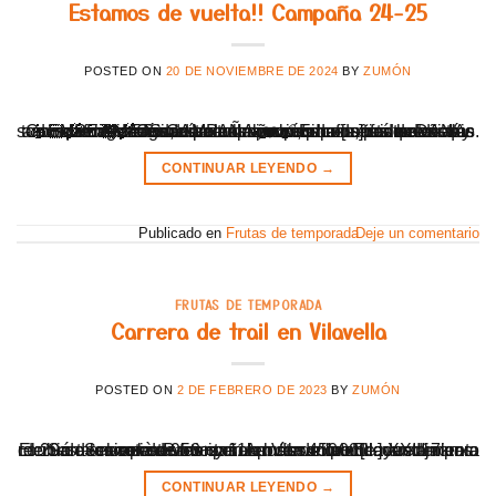
Estamos de vuelta!! Campaña 24-25
POSTED ON
20 DE NOVIEMBRE DE 2024
BY
ZUMÓN
🍊EMPEZAMOS CAMPAÑA🍊 zumon.es está de vuelta👩🏻‍🌾👨🏻‍🌾 Todavía recomponiéndonos tras la DANA que ha arrasado Valencia❤‍🩹, por fin, podemos anunciaros el inicio de campaña🍊 Esperamos que estéis todos bien🧡. En nuestro caso, somos conscientes de que somos afortunados de solo haber sufrido daños materiales. Como imaginaréis, nuestros campos han sufrido daños y alguna parcela incluso ha [...]
CONTINUAR LEYENDO
→
Publicado en
Frutas de temporada
Deje un comentario
FRUTAS DE TEMPORADA
Carrera de trail en Vilavella
POSTED ON
2 DE FEBRERO DE 2023
BY
ZUMÓN
El 29 de enero estuvimos en La Vilavella en la XXIII marxa de San Sebastià. Participaron más de 1.000 correderores en esta carrera de montaña en dos modalidades: 17km con un desnivel de 950+ y 11km con 450+ El ayuntamiento recibió a los corredores con un buen zumo de naranja para reponer fuerzas. Apostaron por [...]
CONTINUAR LEYENDO
→