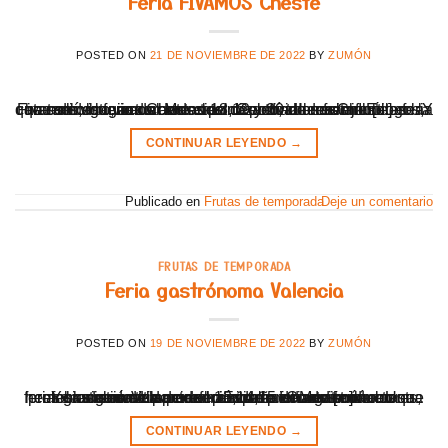
Feria FIVAMOS Cheste
POSTED ON
21 DE NOVIEMBRE DE 2022
BY
ZUMÓN
Fivamos, la feria del Moscatel. Celebrada en Cheste, en la que como buenos Chestanos no podíamos faltar! Esta feria ha tenido lugar durante el 18,19 y 20 de noviembre en la que se organizaron todo tipo de actividades: monólogos, catas de vino, actuaciones en directo, talleres infantiles... Y allí estuvimos con nuestro zumo de naranja. [...]
CONTINUAR LEYENDO
→
Publicado en
Frutas de temporada
Deje un comentario
FRUTAS DE TEMPORADA
Feria gastrónoma Valencia
POSTED ON
19 DE NOVIEMBRE DE 2022
BY
ZUMÓN
Y la siguiente parada ha sido la feria gastrónoma celebrada en Valencia el 13,14,15 de noviembre. Una feria gastronómica de referencia en el Mediterráneo que se ha convertido en el punto de encuentro de los profesionales del sector en España. Como productores, hemos asistido a la ponencias relacionadas con nuestra rama. La producción de producto [...]
CONTINUAR LEYENDO
→