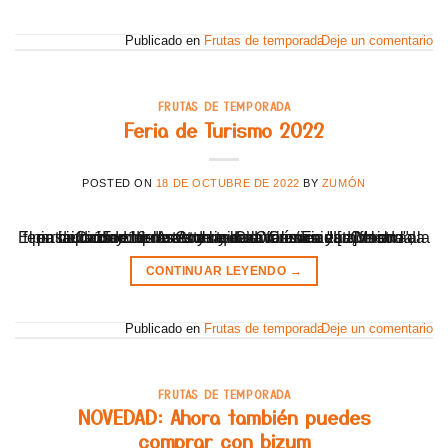
Publicado en
Frutas de temporada
Deje un comentario
FRUTAS DE TEMPORADA
Feria de Turismo 2022
POSTED ON
18 DE OCTUBRE DE 2022
BY
ZUMÓN
El pasado 15 y 16 de octubre estuvimos en "La Mostra", la feria de turismo de la Comunidad Valenciana. Celebrada en la Ciudad de las Artes y las Ciencias. zumon en la ciudad de las Artes y las Ciencias En esta feria participaron empresas de toda la Comunidad, dando a conocer nuestra riqueza turística y [...]
CONTINUAR LEYENDO
→
Publicado en
Frutas de temporada
Deje un comentario
FRUTAS DE TEMPORADA
NOVEDAD: Ahora también puedes
comprar con bizum